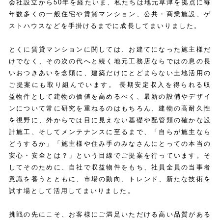
会社設立から50年を経たいま、私たちは地元草津を拠点に毎
年数多くの一般住宅や賃貸マンション、公共・商業施設、ゲ
ストハウスなどを手掛けるまでに成長してまいりました。
とくに賃貸マンションに関しては、お建てになった施主様だ
けでなく、その次の代へと続く地元工務店ならではの息の長
いおつきあいを念頭に、建築だけにとどまらない土地活用の
ご提案にも取り組んでいます。 長期安定収入を得られる収
益物件として建物の価値を高めるべく、最新の設備やデザイ
ンについて常に研究を重ねるのはもちろん、建物の高耐久性
を視野に、外からでは目に見えない基礎や配管類の確かな設
計施工、そしてメンテナンスに至るまで、「自らが施主なら
どうするか」「施主様や住み手のみなさんにとっての本当の
安心・安全とは？」という目線でご提案を行っています。そ
してそのために、自社で収益物件をもち、社員全員の当事者
意識を養うとともに、市場の動向、トレンド、新たな技術を
試す場として活用してまいりました。
挑戦の先にこそ、お客様にご満足いただける高い品質がある