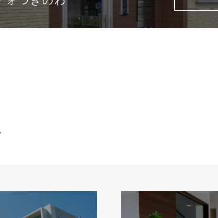
ィ石山
ス