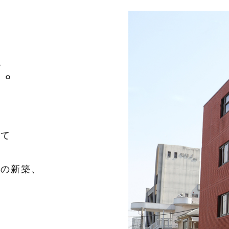
、
て。
して
どの新築、